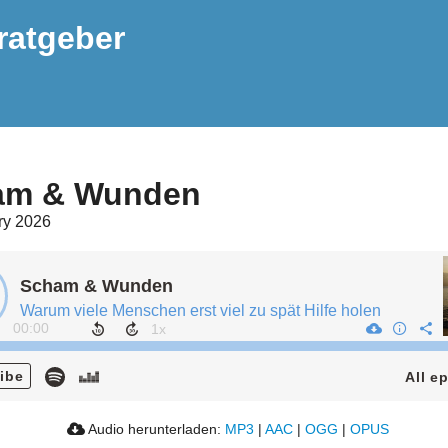
ratgeber
am & Wunden
ry 2026
Scham & Wunden
Warum viele Menschen erst viel zu spät Hilfe holen
00:00
ibe
All e
Audio herunterladen:
MP3
|
AAC
|
OGG
|
OPUS