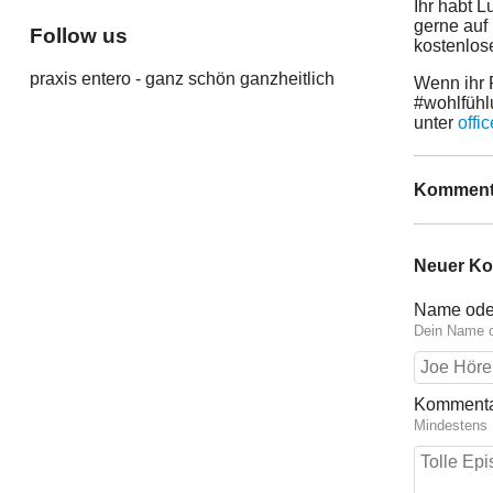
Ihr habt L
gerne auf
Follow us
kostenlos
praxis entero - ganz schön ganzheitlich
Wenn ihr 
#wohlfühl
unter
offi
Komment
Neuer K
Name ode
Dein Name o
Komment
Mindestens 