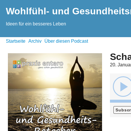
Wohlfühl- und Gesundheits
Ideen für ein besseres Leben
Startseite
Archiv
Über diesen Podcast
Sch
20. Janua
Subscr