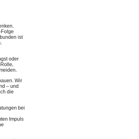
enken.
t-Folge
bunden ist
.
ngst oder
 Rolle,
rmeiden.
bauen. Wir
nd – und
uch die
atungen bei
uten Impuls
he