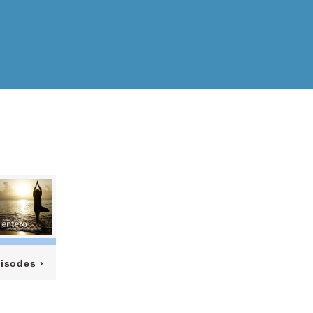
pisodes
›