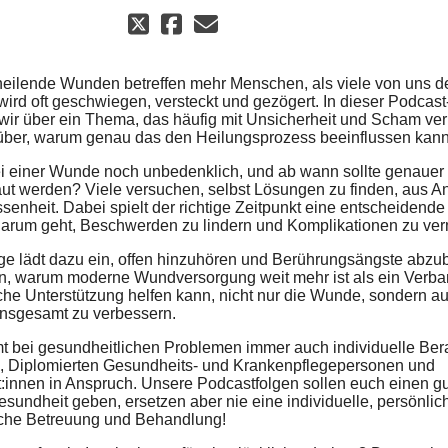
heilende Wunden betreffen mehr Menschen, als viele von uns d
ird oft geschwiegen, versteckt und gezögert. In dieser Podcas
wir über ein Thema, das häufig mit Unsicherheit und Scham ver
über, warum genau das den Heilungsprozess beeinflussen kann
ei einer Wunde noch unbedenklich, und ab wann sollte genauer
ut werden? Viele versuchen, selbst Lösungen zu finden, aus A
enheit. Dabei spielt der richtige Zeitpunkt eine entscheidende
arum geht, Beschwerden zu lindern und Komplikationen zu ve
ge lädt dazu ein, offen hinzuhören und Berührungsängste abzu
n, warum moderne Wundversorgung weit mehr ist als ein Verba
iche Unterstützung helfen kann, nicht nur die Wunde, sondern a
 insgesamt zu verbessern.
mt bei gesundheitlichen Problemen immer auch individuelle Ber
n, Diplomierten Gesundheits- und Krankenpflegepersonen und
:innen in Anspruch. Unsere Podcastfolgen sollen euch einen g
esundheit geben, ersetzen aber nie eine individuelle, persönlic
che Betreuung und Behandlung!