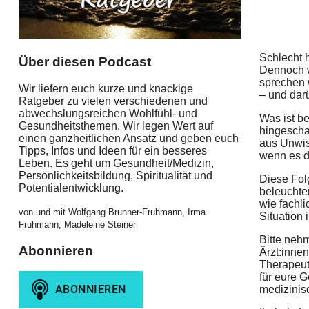
Schlecht 
Über diesen Podcast
Dennoch w
sprechen 
Wir liefern euch kurze und knackige
– und dar
Ratgeber zu vielen verschiedenen und
abwechslungsreichen Wohlfühl- und
Was ist b
Gesundheitsthemen. Wir legen Wert auf
hingescha
einen ganzheitlichen Ansatz und geben euch
aus Unwiss
Tipps, Infos und Ideen für ein besseres
wenn es d
Leben. Es geht um Gesundheit/Medizin,
Persönlichkeitsbildung, Spiritualität und
Diese Fol
Potentialentwicklung.
beleuchte
wie fachl
von und mit Wolfgang Brunner-Fruhmann, Irma
Situation
Fruhmann, Madeleine Steiner
Bitte neh
Abonnieren
Ärzt:inne
Therapeut
für eure G
medizinis