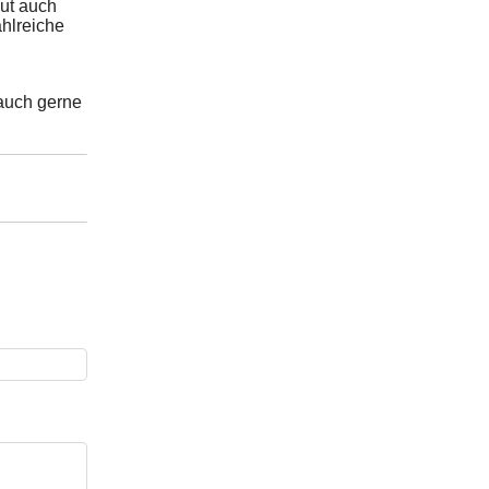
aut auch
ahlreiche
auch gerne