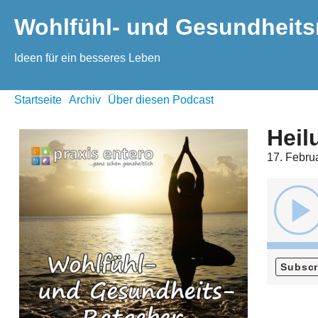
Wohlfühl- und Gesundheits
Ideen für ein besseres Leben
Startseite
Archiv
Über diesen Podcast
Heil
17. Febru
Subscr