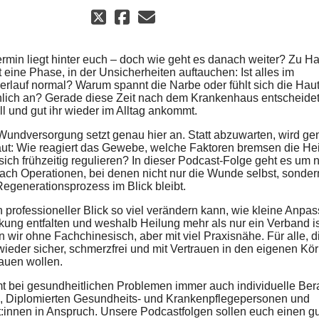
rmin liegt hinter euch – doch wie geht es danach weiter? Zu H
t eine Phase, in der Unsicherheiten auftauchen: Ist alles im
erlauf normal? Warum spannt die Narbe oder fühlt sich die Hau
ich an? Gerade diese Zeit nach dem Krankenhaus entscheidet
l und gut ihr wieder im Alltag ankommt.
undversorgung setzt genau hier an. Statt abzuwarten, wird ge
ut: Wie reagiert das Gewebe, welche Faktoren bremsen die He
sich frühzeitig regulieren? In dieser Podcast-Folge geht es um 
ach Operationen, bei denen nicht nur die Wunde selbst, sonder
egenerationsprozess im Blick bleibt.
 professioneller Blick so viel verändern kann, wie kleine Anp
kung entfalten und weshalb Heilung mehr als nur ein Verband ist
 wir ohne Fachchinesisch, aber mit viel Praxisnähe. Für alle, 
wieder sicher, schmerzfrei und mit Vertrauen in den eigenen Kö
auen wollen.
mt bei gesundheitlichen Problemen immer auch individuelle Ber
n, Diplomierten Gesundheits- und Krankenpflegepersonen und
:innen in Anspruch. Unsere Podcastfolgen sollen euch einen g