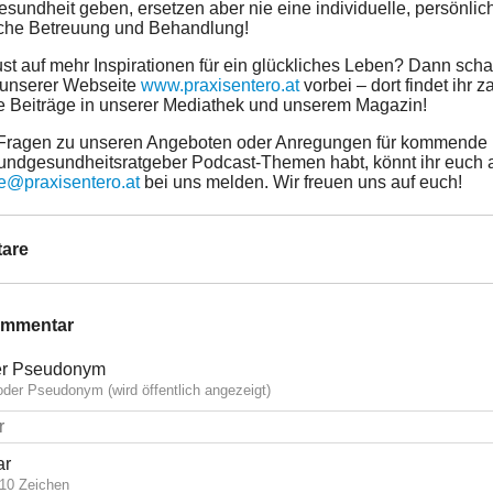
esundheit geben, ersetzen aber nie eine individuelle, persönlic
che Betreuung und Behandlung!
ust auf mehr Inspirationen für ein glückliches Leben? Dann sch
 unserer Webseite
www.praxisentero.at
vorbei – dort findet ihr z
e Beiträge in unserer Mediathek und unserem Magazin!
Fragen zu unseren Angeboten oder Anregungen für kommende
undgesundheitsratgeber Podcast-Themen habt, könnt ihr euch 
ce@praxisentero.at
bei uns melden. Wir freuen uns auf euch!
are
ommentar
r Pseudonym
der Pseudonym (wird öffentlich angezeigt)
ar
10 Zeichen