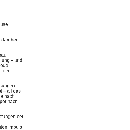
ause
t
 darüber,
nau
ilung – und
neue
n der
assungen
 – all das
die nach
rper nach
atungen bei
uten Impuls