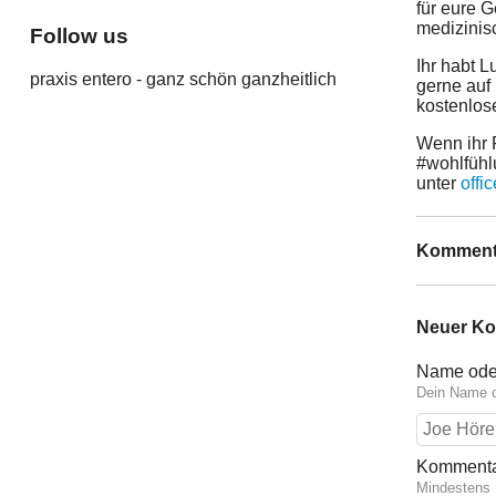
für eure G
medizinis
Follow us
Ihr habt L
praxis entero - ganz schön ganzheitlich
gerne auf
kostenlos
Wenn ihr 
#wohlfühl
unter
offi
Komment
Neuer K
Name ode
Dein Name o
Komment
Mindestens 