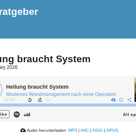
ratgeber
ung braucht System
ary 2026
Heilung braucht System
Modernes Wundmanagement nach einer Operation
00:00
ibe
All e
Audio herunterladen:
MP3
|
AAC
|
OGG
|
OPUS