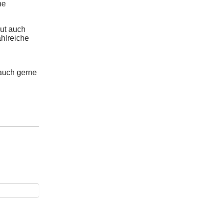
he
aut auch
ahlreiche
auch gerne