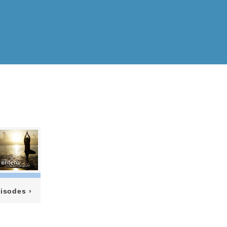
pisodes
›