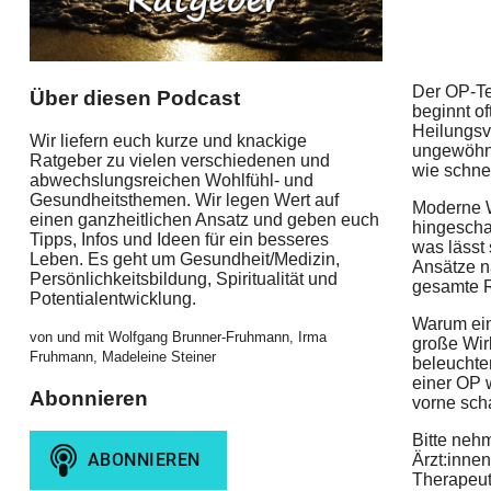
Der OP-Te
Über diesen Podcast
beginnt of
Heilungsv
Wir liefern euch kurze und knackige
ungewöhnl
Ratgeber zu vielen verschiedenen und
wie schnel
abwechslungsreichen Wohlfühl- und
Gesundheitsthemen. Wir legen Wert auf
Moderne W
einen ganzheitlichen Ansatz und geben euch
hingescha
Tipps, Infos und Ideen für ein besseres
was lässt 
Leben. Es geht um Gesundheit/Medizin,
Ansätze n
Persönlichkeitsbildung, Spiritualität und
gesamte R
Potentialentwicklung.
Warum ein
von und mit Wolfgang Brunner-Fruhmann, Irma
große Wir
Fruhmann, Madeleine Steiner
beleuchten
einer OP 
Abonnieren
vorne sch
Bitte neh
Ärzt:inne
Therapeut