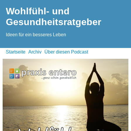
Wohlfühl- und
Gesundheitsratgeber
Ideen für ein besseres Leben
Startseite
Archiv
Über diesen Podcast