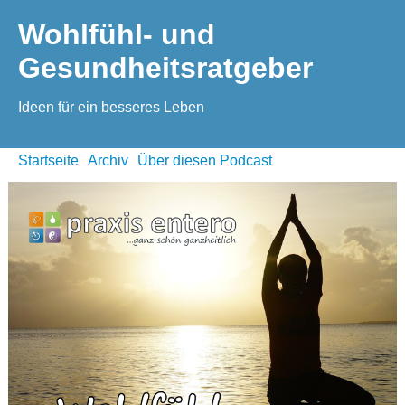
Wohlfühl- und
Gesundheitsratgeber
Ideen für ein besseres Leben
Startseite
Archiv
Über diesen Podcast